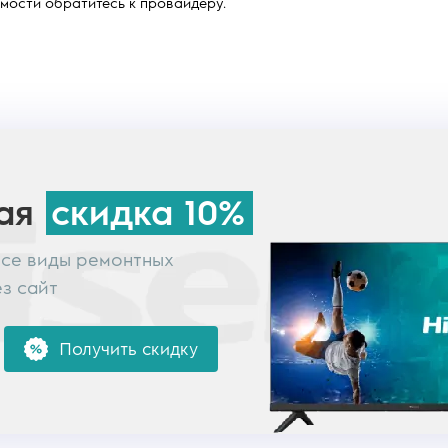
мости обратитесь к провайдеру.
ная
скидка 10%
все виды ремонтных
ез сайт
Получить скидку