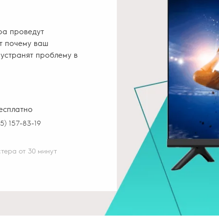
ра проведут
т почему ваш
 устранят проблему в
бесплатно
95) 157-83-19
тера от 30 минут