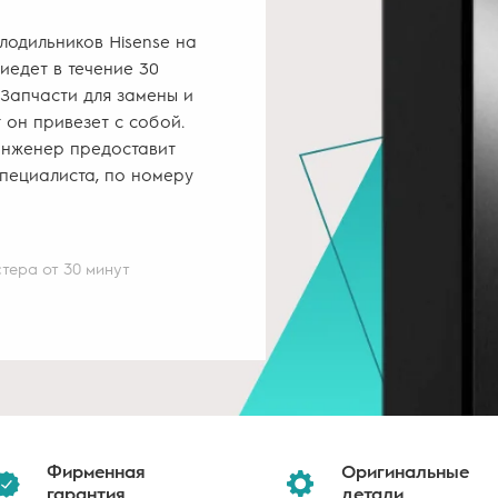
лодильников Hisense на
иедет в течение 30
 Запчасти для замены и
 он привезет с собой.
инженер предоставит
специалиста, по номеру
тера от 30 минут
Фирменная
Оригинальные
гарантия
детали