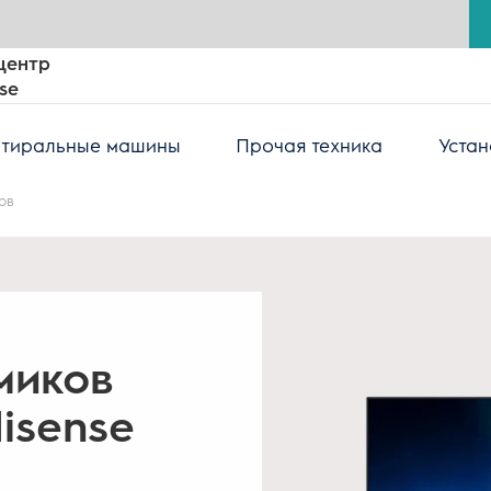
центр
se
тиральные машины
Прочая техника
Устан
ов
миков
isense