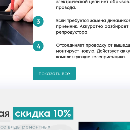
электрической цепи нет обрывов
провода.
Если требуется замена динамико
3
приемник. Аккуратно разбирает 
репродуктора.
Отсоединяет проводку от вышедш
4
монтирует новую. Действует акк
комплектующие телеприемника.
показать все
ная
скидка 10%
все виды ремонтных