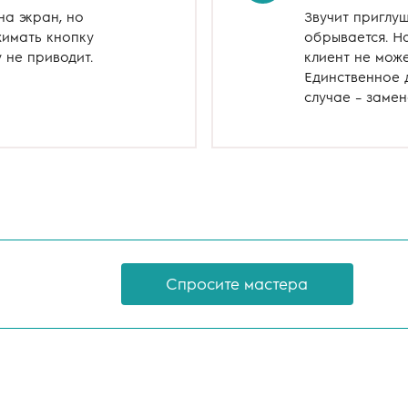
а экран, но
Звучит приглу
жимать кнопку
обрывается. Н
у не приводит.
клиент не може
Единственное 
случае – заме
Спросите мастера