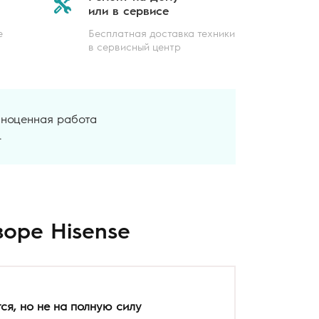
или в сервисе
е
Бесплатная доставка техники
в сервисный центр
лноценная работа
.
зоре Hisense
ся, но не на полную силу