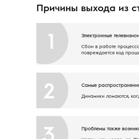
Причины выхода из с
1
Электронные телевизио
Сбои в работе процессо
повреждается код проши
2
Самые распространенны
Динамики ломаются, ког
3
Проблемы также возника