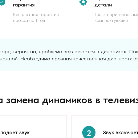
гарантия
детали
Бесплатная гарантия
Только оригинальны
сроком на 1 год
комплектующие
зоре, вероятно, проблема заключается в динамиках. По
можной. Необходима срочная качественная диагностика
а замена динамиков в телеви
2
падает звук
Звук включает